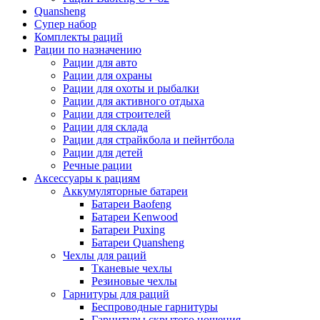
Quansheng
Супер набор
Комплекты раций
Рации по назначению
Рации для авто
Рации для охраны
Рации для охоты и рыбалки
Рации для активного отдыха
Рации для строителей
Рации для склада
Рации для страйкбола и пейнтбола
Рации для детей
Речные рации
Аксессуары к рациям
Аккумуляторные батареи
Батареи Baofeng
Батареи Kenwood
Батареи Puxing
Батареи Quansheng
Чехлы для раций
Тканевые чехлы
Резиновые чехлы
Гарнитуры для раций
Беспроводные гарнитуры
Гарнитуры скрытого ношения