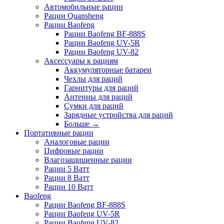
Автомобильные рации
Рации Quansheng
Рации Baofeng
Рации Baofeng BF-888S
Рации Baofeng UV-5R
Рации Baofeng UV-82
Аксессуары к рациям
Аккумуляторные батареи
Чехлы для раций
Гарнитуры для раций
Антенны для раций
Сумки для раций
Зарядные устройства для раций
Больше
→
Портативные рации
Аналоговые рации
Цифровые рации
Влагозащищенные рации
Рации 5 Ватт
Рации 8 Ватт
Рации 10 Ватт
Baofeng
Рации Baofeng BF-888S
Рации Baofeng UV-5R
Рации Baofeng UV-82