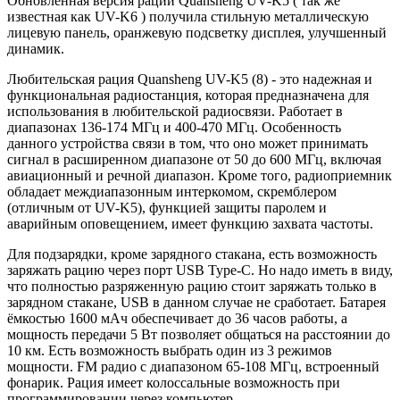
Обновлённая версия рации Quansheng UV-K5 ( так же
известная как UV-K6 ) получила стильную металлическую
лицевую панель, оранжевую подсветку дисплея, улучшенный
динамик.
Любительская рация Quansheng UV-K5 (8) - это надежная и
функциональная радиостанция, которая предназначена для
использования в любительской радиосвязи. Работает в
диапазонах 136-174 МГц и 400-470 МГц. Особенность
данного устройства связи в том, что оно может принимать
сигнал в расширенном диапазоне от 50 до 600 МГц, включая
авиационный и речной диапазон. Кроме того, радиоприемник
обладает междиапазонным интеркомом, скремблером
(отличным от UV-K5), функцией защиты паролем и
аварийным оповещением, имеет функцию захвата частоты.
Для подзарядки, кроме зарядного стакана, есть возможность
заряжать рацию через порт USB Type-C. Но надо иметь в виду,
что полностью разряженную рацию стоит заряжать только в
зарядном стакане, USB в данном случае не сработает. Батарея
ёмкостью 1600 мАч обеспечивает до 36 часов работы, а
мощность передачи 5 Вт позволяет общаться на расстоянии до
10 км. Есть возможность выбрать один из 3 режимов
мощности. FM радио с диапазоном 65-108 МГц, встроенный
фонарик. Рация имеет колоссальные возможность при
программировании через компьютер.