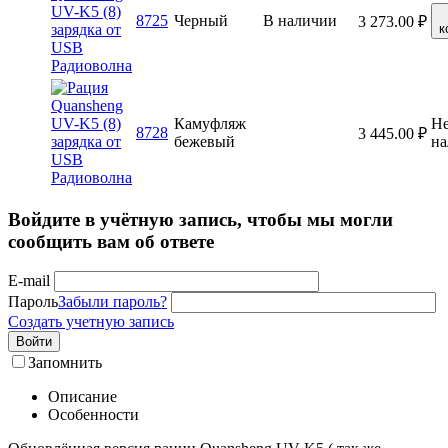
8725
Черный
В наличии
3 273.00
₽
к
Камуфляж
Не
8728
3 445.00
₽
бежевый
на
Войдите в учётную запись, чтобы мы могли
сообщить вам об ответе
E-mail
Пароль
Забыли пароль?
Создать учетную запись
Войти
Запомнить
Описание
Особенности