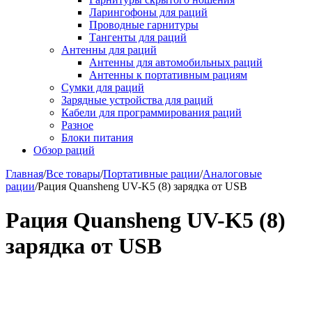
Ларингофоны для раций
Проводные гарнитуры
Тангенты для раций
Антенны для раций
Антенны для автомобильных раций
Антенны к портативным рациям
Сумки для раций
Зарядные устройства для раций
Кабели для программирования раций
Разное
Блоки питания
Обзор раций
Главная
/
Все товары
/
Портативные рации
/
Аналоговые
рации
/
Рация Quansheng UV-K5 (8) зарядка от USB
Рация Quansheng UV-K5 (8)
зарядка от USB