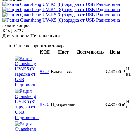
Задать вопрос
КОД:
8727
Доступность:
Нет в наличии
Список вариантов товара
КОД
Цвет
Доступность
Цена
Не
8727
Камуфляж
3 440.00
₽
на
Не
8726
Прозрачный
3 430.00
₽
на