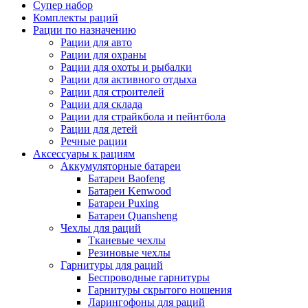
Супер набор
Комплекты раций
Рации по назначению
Рации для авто
Рации для охраны
Рации для охоты и рыбалки
Рации для активного отдыха
Рации для строителей
Рации для склада
Рации для страйкбола и пейнтбола
Рации для детей
Речные рации
Аксессуары к рациям
Аккумуляторные батареи
Батареи Baofeng
Батареи Kenwood
Батареи Puxing
Батареи Quansheng
Чехлы для раций
Тканевые чехлы
Резиновые чехлы
Гарнитуры для раций
Беспроводные гарнитуры
Гарнитуры скрытого ношения
Ларингофоны для раций