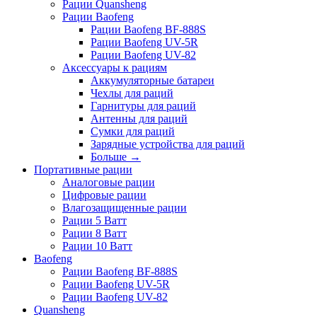
Рации Quansheng
Рации Baofeng
Рации Baofeng BF-888S
Рации Baofeng UV-5R
Рации Baofeng UV-82
Аксессуары к рациям
Аккумуляторные батареи
Чехлы для раций
Гарнитуры для раций
Антенны для раций
Сумки для раций
Зарядные устройства для раций
Больше
→
Портативные рации
Аналоговые рации
Цифровые рации
Влагозащищенные рации
Рации 5 Ватт
Рации 8 Ватт
Рации 10 Ватт
Baofeng
Рации Baofeng BF-888S
Рации Baofeng UV-5R
Рации Baofeng UV-82
Quansheng