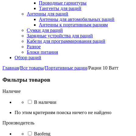
Проводные гарнитуры
Тангенты для раций
Антенны для раций
Антенны для автомобильных раций
Антенны к портативным рациям
Сумки для раций
Зарядные устройства для раций
Кабели для программирования раций
Разное
Блоки питания
Обзор раций
Главная
/
Все товары
/
Портативные рации
/
Рации 10 Ватт
Фильтры товаров
Наличие
В наличии
По этим критериям поиска ничего не найдено
Производитель
Baofeng