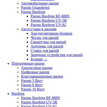
Автомобильные рации
Рации Quansheng
Рации Baofeng
Рации Baofeng BF-888S
Рации Baofeng UV-5R
Рации Baofeng UV-82
Аксессуары к рациям
Аккумуляторные батареи
Чехлы для раций
Гарнитуры для раций
Антенны для раций
Сумки для раций
Зарядные устройства для раций
Больше
→
Портативные рации
Аналоговые рации
Цифровые рации
Влагозащищенные рации
Рации 5 Ватт
Рации 8 Ватт
Рации 10 Ватт
Baofeng
Рации Baofeng BF-888S
Рации Baofeng UV-5R
Рации Baofeng UV-82