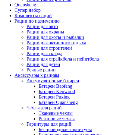
Quansheng
Супер набор
Комплекты раций
Рации по назначению
Рации для авто
Рации для охраны
Рации для охоты и рыбалки
Рации для активного отдыха
Рации для строителей
Рации для склада
Рации для страйкбола и пейнтбола
Рации для детей
Речные рации
Аксессуары к рациям
Аккумуляторные батареи
Батареи Baofeng
Батареи Kenwood
Батареи Puxing
Батареи Quansheng
Чехлы для раций
Тканевые чехлы
Резиновые чехлы
Гарнитуры для раций
Беспроводные гарнитуры
Гарнитуры скрытого ношения