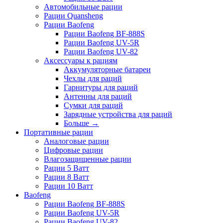
Автомобильные рации
Рации Quansheng
Рации Baofeng
Рации Baofeng BF-888S
Рации Baofeng UV-5R
Рации Baofeng UV-82
Аксессуары к рациям
Аккумуляторные батареи
Чехлы для раций
Гарнитуры для раций
Антенны для раций
Сумки для раций
Зарядные устройства для раций
Больше
→
Портативные рации
Аналоговые рации
Цифровые рации
Влагозащищенные рации
Рации 5 Ватт
Рации 8 Ватт
Рации 10 Ватт
Baofeng
Рации Baofeng BF-888S
Рации Baofeng UV-5R
Рации Baofeng UV-82