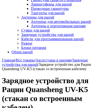
Ларингофоны для раций
Проводные гарнитуры
Тангенты для раций
Антенны для раций
Антенны для автомобильных раций
Антенны к портативным рациям
Сумки для раций
Зарядные устройства для раций
Кабели для программирования раций
Разное
Блоки питания
Обзор раций
Главная
/
Все товары
/
Аксессуары к рациям
/
Зарядные
устройства для раций
/
Зарядное устройство для Рации
Quansheng UV-K5 (стакан со встроенным кабелем)
Зарядное устройство для
Рации Quansheng UV-K5
(стакан со встроенным
кабелем)