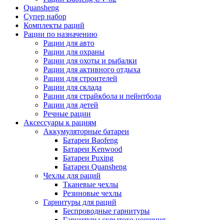
Quansheng
Супер набор
Комплекты раций
Рации по назначению
Рации для авто
Рации для охраны
Рации для охоты и рыбалки
Рации для активного отдыха
Рации для строителей
Рации для склада
Рации для страйкбола и пейнтбола
Рации для детей
Речные рации
Аксессуары к рациям
Аккумуляторные батареи
Батареи Baofeng
Батареи Kenwood
Батареи Puxing
Батареи Quansheng
Чехлы для раций
Тканевые чехлы
Резиновые чехлы
Гарнитуры для раций
Беспроводные гарнитуры
Гарнитуры скрытого ношения