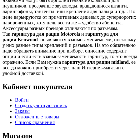
нюансами могут быть дополнительные вкладыши для
наушников, прозрачные звуководы, вращающиеся штанги,
ларингофоны, тангенты или крепления для пальца и т.д. . По
цене варьируются от примитивных дешевых до супердорогих
навороченных, хотя цель все та же – удобство абонента.
Аксессуары разных брендов отличаются по разъемам.
Так
гарнитура для рации Motorol
a и
гарнитура для
рации
K
enwood
не являются взаимозаменяемыми, поскольку
у них разные типы креплений и разъемов. На это обязательно
надо обращать внимание при выборе, описание содержит
опции и если есть взаимозаменяемость гарнитур, то это всегда
отражено. Если Вам нужна
гарнитура для рации midland
, ее
всегда можно приобрести через наш Интернет-магазин с
удобной доставкой.
Кабинет покупателя
Войти
Создать учетную запись
Заказы
Отложенные товары
Список сравнения
Магазин