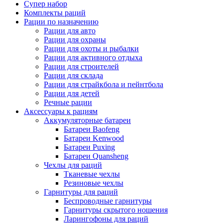
Супер набор
Комплекты раций
Рации по назначению
Рации для авто
Рации для охраны
Рации для охоты и рыбалки
Рации для активного отдыха
Рации для строителей
Рации для склада
Рации для страйкбола и пейнтбола
Рации для детей
Речные рации
Аксессуары к рациям
Аккумуляторные батареи
Батареи Baofeng
Батареи Kenwood
Батареи Puxing
Батареи Quansheng
Чехлы для раций
Тканевые чехлы
Резиновые чехлы
Гарнитуры для раций
Беспроводные гарнитуры
Гарнитуры скрытого ношения
Ларингофоны для раций