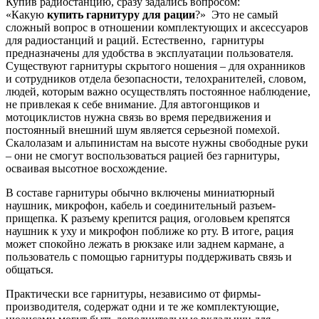
Купив радиостанцию, сразу задались вопросом:
«Какую
купить гарнитуру для рации
?» Это не самый
сложный вопрос в отношении комплектующих и аксессуаров
для радиостанций и раций. Естественно, гарнитуры
предназначены для удобства в эксплуатации пользователя.
Существуют гарнитуры скрытого ношения – для охранников
и сотрудников отдела безопасности, телохранителей, словом,
людей, которым важно осуществлять постоянное наблюдение,
не привлекая к себе внимание. Для автогонщиков и
мотоциклистов нужна связь во время передвижения и
постоянный внешний шум является серьезной помехой.
Скалолазам и альпинистам на высоте нужны свободные руки
– они не смогут воспользоваться рацией без гарнитуры,
осваивая высотное восхождение.
В составе гарнитуры обычно включены миниатюрный
наушник, микрофон, кабель и соединительный разъем-
прищепка. К разъему крепится рация, оголовьем крепятся
наушник к уху и микрофон поближе ко рту. В итоге, рация
может спокойно лежать в рюкзаке или заднем кармане, а
пользователь с помощью гарнитуры поддерживать связь и
общаться.
Практически все гарнитуры, независимо от фирмы-
производителя, содержат одни и те же комплектующие,