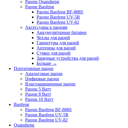
Рации Quansheng
Рации Baofeng
Рации Baofeng BF-888S
Рации Baofeng UV-5R
Рации Baofeng UV-82
Аксессуары к рациям
Аккумуляторные батареи
Чехлы для раций
Гарнитуры для раций
Антенны для раций
Сумки для раций
Зарядные устройства для раций
Больше
→
Портативные рации
Аналоговые рации
Цифровые рации
Влагозащищенные рации
Рации 5 Ватт
Рации 8 Ватт
Рации 10 Ватт
Baofeng
Рации Baofeng BF-888S
Рации Baofeng UV-5R
Рации Baofeng UV-82
Quansheng