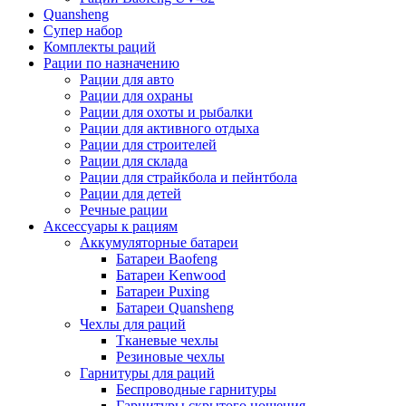
Quansheng
Супер набор
Комплекты раций
Рации по назначению
Рации для авто
Рации для охраны
Рации для охоты и рыбалки
Рации для активного отдыха
Рации для строителей
Рации для склада
Рации для страйкбола и пейнтбола
Рации для детей
Речные рации
Аксессуары к рациям
Аккумуляторные батареи
Батареи Baofeng
Батареи Kenwood
Батареи Puxing
Батареи Quansheng
Чехлы для раций
Тканевые чехлы
Резиновые чехлы
Гарнитуры для раций
Беспроводные гарнитуры
Гарнитуры скрытого ношения