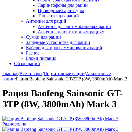
Ларингофоны для раций
Проводные гарнитуры
Тангенты для раций
Антенны для раций
Антенны для автомобильных раций
Антенны к портативным рациям
Сумки для раций
Зарядные устройства для раций
Кабели для программирования раций
Разное
Блоки питания
Обзор раций
Главная
/
Все товары
/
Портативные рации
/
Аналоговые
рации
/
Рация Baofeng Sainsonic GT-3TP (8W, 3800mAh) Mark 3
Рация Baofeng Sainsonic GT-
3TP (8W, 3800mAh) Mark 3