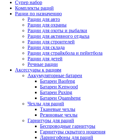
Супер набор
Комплекты раций
Рации по назначению
Рации для авто
Рации для охраны
Рации для охоты и рыбалки
Рации для активного отдыха
Рации для строителей
Рации для склада
Рации для страйкбола и пейнтбола
Рации для детей
Речные рации
Аксессуары к рациям
Аккумуляторные батареи
Батареи Baofeng
Батареи Kenwood
Батареи Puxing
Батареи Quansheng
Чехлы для раций
Тканевые чехлы
Резиновые чехлы
Гарнитуры для раций
Беспроводные гарнитуры
Гарнитуры скрытого ношения
Ларингофоны для раций