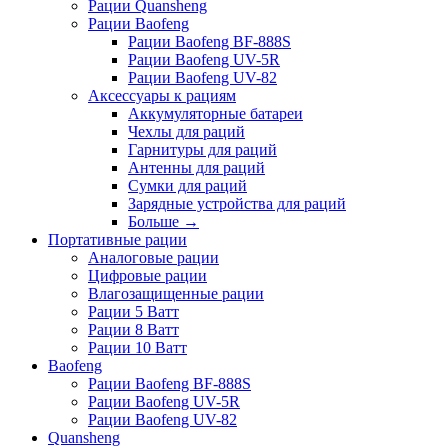
Рации Quansheng
Рации Baofeng
Рации Baofeng BF-888S
Рации Baofeng UV-5R
Рации Baofeng UV-82
Аксессуары к рациям
Аккумуляторные батареи
Чехлы для раций
Гарнитуры для раций
Антенны для раций
Сумки для раций
Зарядные устройства для раций
Больше
→
Портативные рации
Аналоговые рации
Цифровые рации
Влагозащищенные рации
Рации 5 Ватт
Рации 8 Ватт
Рации 10 Ватт
Baofeng
Рации Baofeng BF-888S
Рации Baofeng UV-5R
Рации Baofeng UV-82
Quansheng