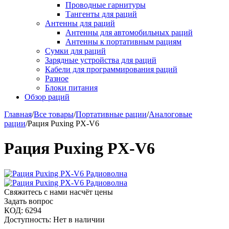
Проводные гарнитуры
Тангенты для раций
Антенны для раций
Антенны для автомобильных раций
Антенны к портативным рациям
Сумки для раций
Зарядные устройства для раций
Кабели для программирования раций
Разное
Блоки питания
Обзор раций
Главная
/
Все товары
/
Портативные рации
/
Аналоговые
рации
/
Рация Puxing PX-V6
Рация Puxing PX-V6
Свяжитесь с нами насчёт цены
Задать вопрос
КОД:
6294
Доступность:
Нет в наличии