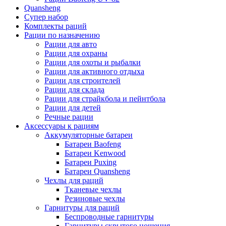
Quansheng
Супер набор
Комплекты раций
Рации по назначению
Рации для авто
Рации для охраны
Рации для охоты и рыбалки
Рации для активного отдыха
Рации для строителей
Рации для склада
Рации для страйкбола и пейнтбола
Рации для детей
Речные рации
Аксессуары к рациям
Аккумуляторные батареи
Батареи Baofeng
Батареи Kenwood
Батареи Puxing
Батареи Quansheng
Чехлы для раций
Тканевые чехлы
Резиновые чехлы
Гарнитуры для раций
Беспроводные гарнитуры
Гарнитуры скрытого ношения