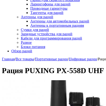
Ларингофоны для раций
Проводные гарнитуры
Тангенты для раций
Антенны для раций
Антенны для автомобильных раций
Антенны к портативным рациям
Сумки для раций
Зарядные устройства для раций
Кабели для программирования раций
Разное
Блоки питания
Обзор раций
Главная
/
Все товары
/
Портативные рации
/
Цифровые рации
/
Раци
Рация PUXING PX-558D UHF I