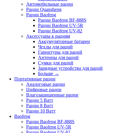
Автомобильные рации
Рации Quansheng
Рации Baofeng
Рации Baofeng BF-888S
Рации Baofeng UV-5R
Рации Baofeng UV-82
Аксессуары к рациям
Аккумуляторные батареи
Чехлы для раций
Гарнитуры для раций
Антенны для раций
Сумки для раций
Зарядные устройства для раций
Больше
→
Портативные рации
Аналоговые рации
Цифровые рации
Влагозащищенные рации
Рации 5 Ватт
Рации 8 Ватт
Рации 10 Ватт
Baofeng
Рации Baofeng BF-888S
Рации Baofeng UV-5R
Рации Baofeng UV-82