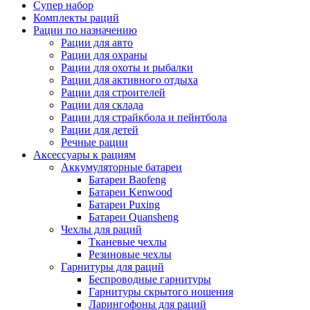
Супер набор
Комплекты раций
Рации по назначению
Рации для авто
Рации для охраны
Рации для охоты и рыбалки
Рации для активного отдыха
Рации для строителей
Рации для склада
Рации для страйкбола и пейнтбола
Рации для детей
Речные рации
Аксессуары к рациям
Аккумуляторные батареи
Батареи Baofeng
Батареи Kenwood
Батареи Puxing
Батареи Quansheng
Чехлы для раций
Тканевые чехлы
Резиновые чехлы
Гарнитуры для раций
Беспроводные гарнитуры
Гарнитуры скрытого ношения
Ларингофоны для раций