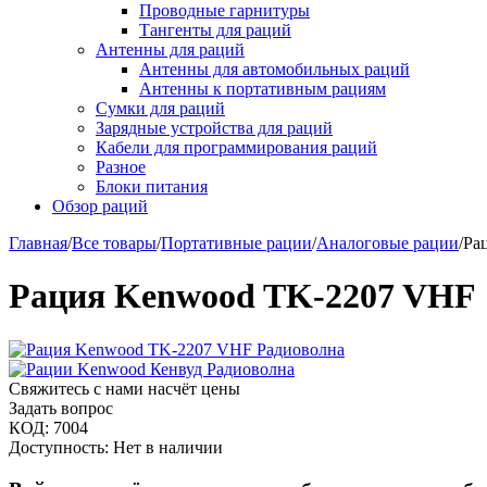
Проводные гарнитуры
Тангенты для раций
Антенны для раций
Антенны для автомобильных раций
Антенны к портативным рациям
Сумки для раций
Зарядные устройства для раций
Кабели для программирования раций
Разное
Блоки питания
Обзор раций
Главная
/
Все товары
/
Портативные рации
/
Аналоговые рации
/
Ра
Рация Kenwood TK-2207 VHF
Свяжитесь с нами насчёт цены
Задать вопрос
КОД:
7004
Доступность:
Нет в наличии