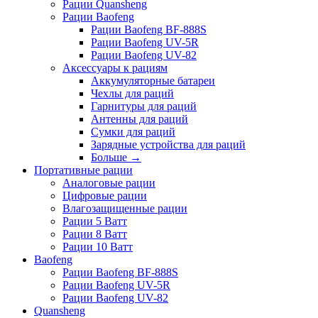
Рации Quansheng
Рации Baofeng
Рации Baofeng BF-888S
Рации Baofeng UV-5R
Рации Baofeng UV-82
Аксессуары к рациям
Аккумуляторные батареи
Чехлы для раций
Гарнитуры для раций
Антенны для раций
Сумки для раций
Зарядные устройства для раций
Больше
→
Портативные рации
Аналоговые рации
Цифровые рации
Влагозащищенные рации
Рации 5 Ватт
Рации 8 Ватт
Рации 10 Ватт
Baofeng
Рации Baofeng BF-888S
Рации Baofeng UV-5R
Рации Baofeng UV-82
Quansheng