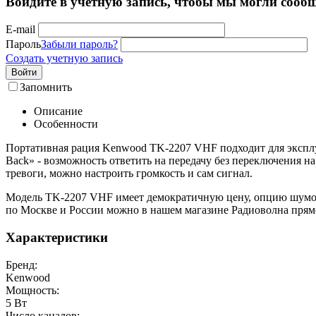
Войдите в учётную запись, чтобы мы могли сообщ
E-mail
Пароль
Забыли пароль?
Создать учетную запись
Войти
Запомнить
Описание
Особенности
Портативная рация Kenwood TK-2207 VHF подходит для эксплу
Back» - возможность ответить на передачу без переключения 
тревоги, можно настроить громкость и сам сигнал.
Модель TK-2207 VHF имеет демократичную цену, опцию шумопо
по Москве и России можно в нашем магазине Радиоволна прямо
Характеристики
Бренд:
Kenwood
Мощность:
5 Вт
Число каналов: