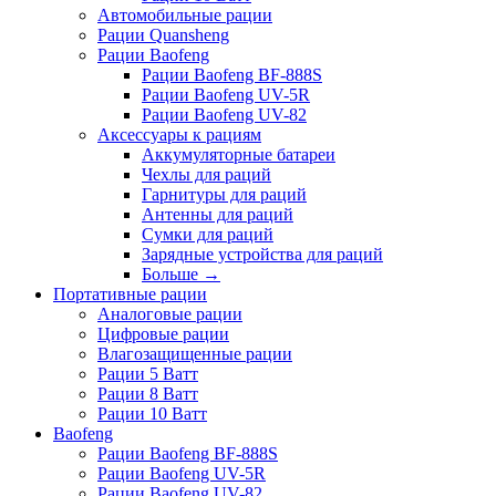
Автомобильные рации
Рации Quansheng
Рации Baofeng
Рации Baofeng BF-888S
Рации Baofeng UV-5R
Рации Baofeng UV-82
Аксессуары к рациям
Аккумуляторные батареи
Чехлы для раций
Гарнитуры для раций
Антенны для раций
Сумки для раций
Зарядные устройства для раций
Больше
→
Портативные рации
Аналоговые рации
Цифровые рации
Влагозащищенные рации
Рации 5 Ватт
Рации 8 Ватт
Рации 10 Ватт
Baofeng
Рации Baofeng BF-888S
Рации Baofeng UV-5R
Рации Baofeng UV-82