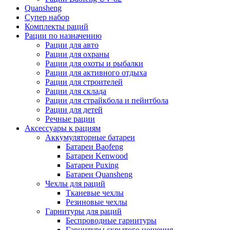
Quansheng
Супер набор
Комплекты раций
Рации по назначению
Рации для авто
Рации для охраны
Рации для охоты и рыбалки
Рации для активного отдыха
Рации для строителей
Рации для склада
Рации для страйкбола и пейнтбола
Рации для детей
Речные рации
Аксессуары к рациям
Аккумуляторные батареи
Батареи Baofeng
Батареи Kenwood
Батареи Puxing
Батареи Quansheng
Чехлы для раций
Тканевые чехлы
Резиновые чехлы
Гарнитуры для раций
Беспроводные гарнитуры
Гарнитуры скрытого ношения