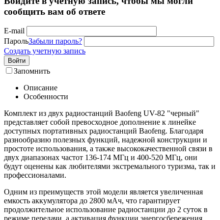
Войдите в учётную запись, чтобы мы могли
сообщить вам об ответе
E-mail
Пароль
Забыли пароль?
Создать учетную запись
Войти
Запомнить
Описание
Особенности
Комплект из двух радиостанций Baofeng UV-82 "черный"
представляет собой превосходное дополнение к линейке
доступных портативных радиостанций Baofeng. Благодаря
разнообразию полезных функций, надежной конструкции и
простоте использования, а также высококачественной связи в
двух диапазонах частот 136-174 МГц и 400-520 МГц, они
будут оценены как любителями экстремального туризма, так и
профессионалами.
Одним из преимуществ этой модели является увеличенная
емкость аккумулятора до 2800 мАч, что гарантирует
продолжительное использование радиостанции до 2 суток в
режиме передачи, а активация функции энергосбережения