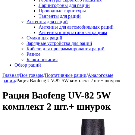
Ларингофоны для раций
Проводные гарнитуры
Тангенты для раций
Антенны для раций
Антенны для автомобильных раций
Антенны к портативным рациям
Сумки для раций
Зарядные устройства для раций
Кабели для программирования раций
Разное
Блоки питания
Обзор раций
Главная
/
Все товары
/
Портативные рации
/
Аналоговые
рации
/
Рация Baofeng UV-82 5W комплект 2 шт.+ шнурок
Рация Baofeng UV-82 5W
комплект 2 шт.+ шнурок