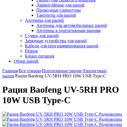
Ларингофоны для раций
Проводные гарнитуры
Тангенты для раций
Антенны для раций
Антенны для автомобильных раций
Антенны к портативным рациям
Сумки для раций
Зарядные устройства для раций
Кабели для программирования раций
Разное
Блоки питания
Обзор раций
Главная
/
Все товары
/
Портативные рации
/
Аналоговые
рации
/
Рация Baofeng UV-5RH PRO 10W USB Type-C
Рация Baofeng UV-5RH PRO
10W USB Type-C