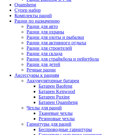
Quansheng
Супер набор
Комплекты раций
Рации по назначению
Рации для авто
Рации для охраны
Рации для охоты и рыбалки
Рации для активного отдыха
Рации для строителей
Рации для склада
Рации для страйкбола и пейнтбола
Рации для детей
Речные рации
Аксессуары к рациям
Аккумуляторные батареи
Батареи Baofeng
Батареи Kenwood
Батареи Puxing
Батареи Quansheng
Чехлы для раций
Тканевые чехлы
Резиновые чехлы
Гарнитуры для раций
Беспроводные гарнитуры
Гарнитуры скрытого ношения