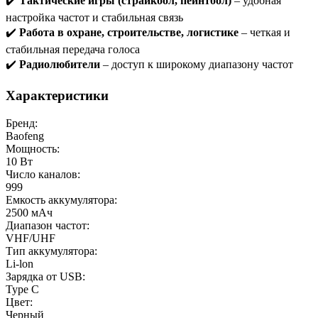
✔️
Тактические игры (страйкбол, пейнтбол)
– удобная
настройка частот и стабильная связь
✔️
Работа в охране, строительстве, логистике
– четкая и
стабильная передача голоса
✔️
Радиолюбители
– доступ к широкому диапазону частот
Характеристики
Бренд:
Baofeng
Мощность:
10 Вт
Число каналов:
999
Емкость аккумулятора:
2500 мАч
Диапазон частот:
VHF/UHF
Тип аккумулятора:
Li-lon
Зарядка от USB:
Type C
Цвет:
Черный