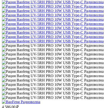
4 586.00
₽