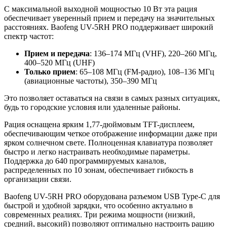
С максимальной выходной мощностью 10 Вт эта рация
обеспечивает уверенный прием и передачу на значительных
расстояниях. Baofeng UV-5RH PRO поддерживает широкий
спектр частот:
Прием и передача
: 136–174 МГц (VHF), 220–260 МГц,
400–520 МГц (UHF)
Только прием
: 65–108 МГц (FM-радио), 108–136 МГц
(авиационные частоты), 350–390 МГц
Это позволяет оставаться на связи в самых разных ситуациях,
будь то городские условия или удаленные районы.
Рация оснащена ярким 1,77-дюймовым TFT-дисплеем,
обеспечивающим четкое отображение информации даже при
ярком солнечном свете. Полноценная клавиатура позволяет
быстро и легко настраивать необходимые параметры.
Поддержка до 640 программируемых каналов,
распределенных по 10 зонам, обеспечивает гибкость в
организации связи.
Baofeng UV-5RH PRO оборудована разъемом USB Type-C для
быстрой и удобной зарядки, что особенно актуально в
современных реалиях. Три режима мощности (низкий,
средний, высокий) позволяют оптимально настроить рацию