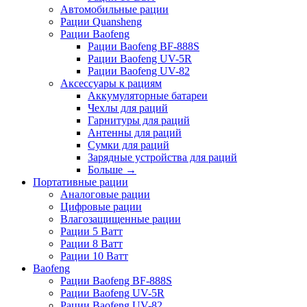
Автомобильные рации
Рации Quansheng
Рации Baofeng
Рации Baofeng BF-888S
Рации Baofeng UV-5R
Рации Baofeng UV-82
Аксессуары к рациям
Аккумуляторные батареи
Чехлы для раций
Гарнитуры для раций
Антенны для раций
Сумки для раций
Зарядные устройства для раций
Больше
→
Портативные рации
Аналоговые рации
Цифровые рации
Влагозащищенные рации
Рации 5 Ватт
Рации 8 Ватт
Рации 10 Ватт
Baofeng
Рации Baofeng BF-888S
Рации Baofeng UV-5R
Рации Baofeng UV-82