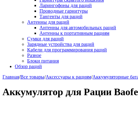
Ларингофоны для раций
Проводные гарнитуры
Тангенты для раций
Антенны для раций
Антенны для автомобильных раций
Антенны к портативным рациям
Сумки для раций
Зарядные устройства для раций
Кабели для программирования раций
Разное
Блоки питания
Обзор раций
Главная
/
Все товары
/
Аксессуары к рациям
/
Аккумуляторные бат
Аккумулятор для Рации Baofe