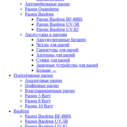
Автомобильные рации
Рации Quansheng
Рации Baofeng
Рации Baofeng BF-888S
Рации Baofeng UV-5R
Рации Baofeng UV-82
Аксессуары к рациям
Аккумуляторные батареи
Чехлы для раций
Гарнитуры для раций
Антенны для раций
Сумки для раций
Зарядные устройства для раций
Больше
→
Портативные рации
Аналоговые рации
Цифровые рации
Влагозащищенные рации
Рации 5 Ватт
Рации 8 Ватт
Рации 10 Ватт
Baofeng
Рации Baofeng BF-888S
Рации Baofeng UV-5R
Рации Baofeng UV-82