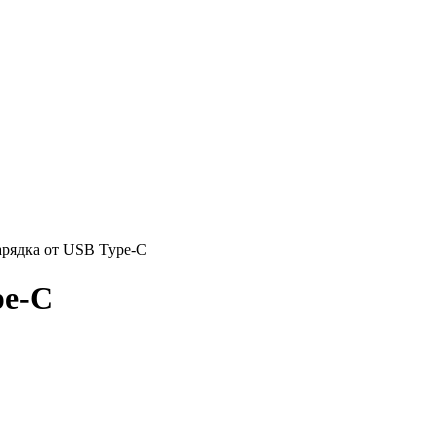
арядка от USB Type-C
pe-C