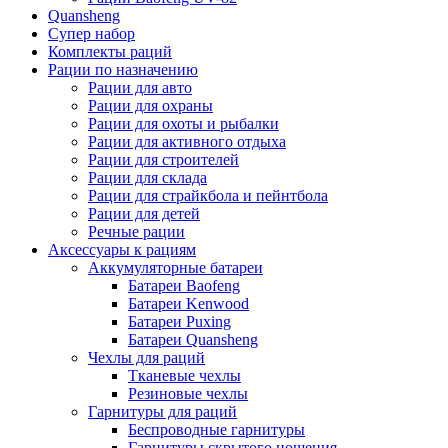
Quansheng
Супер набор
Комплекты раций
Рации по назначению
Рации для авто
Рации для охраны
Рации для охоты и рыбалки
Рации для активного отдыха
Рации для строителей
Рации для склада
Рации для страйкбола и пейнтбола
Рации для детей
Речные рации
Аксессуары к рациям
Аккумуляторные батареи
Батареи Baofeng
Батареи Kenwood
Батареи Puxing
Батареи Quansheng
Чехлы для раций
Тканевые чехлы
Резиновые чехлы
Гарнитуры для раций
Беспроводные гарнитуры
Гарнитуры скрытого ношения