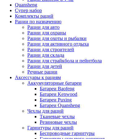
Quansheng
Супер набор
Комплекты раций
Рации по назначению
Рации для авто
Рации для охраны
Рации для охоты и рыбалки
Рации для активного отдыха
Рации для строителей
Рации для склада
Рации для страйкбола и пейнтбола
Рации для детей
Речные рации
Аксессуары к рациям
Аккумуляторные батареи
Батареи Baofeng
Батареи Kenwood
Батареи Puxing
Батареи Quansheng
Чехлы для раций
Тканевые чехлы
Резиновые чехлы
Гарнитуры для раций
Беспроводные гарнитуры
Гарнитуры скрытого ношения