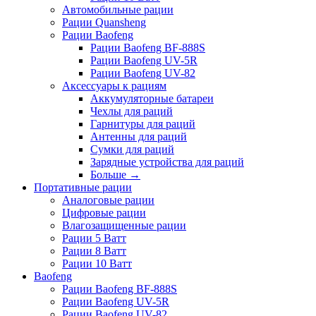
Автомобильные рации
Рации Quansheng
Рации Baofeng
Рации Baofeng BF-888S
Рации Baofeng UV-5R
Рации Baofeng UV-82
Аксессуары к рациям
Аккумуляторные батареи
Чехлы для раций
Гарнитуры для раций
Антенны для раций
Сумки для раций
Зарядные устройства для раций
Больше
→
Портативные рации
Аналоговые рации
Цифровые рации
Влагозащищенные рации
Рации 5 Ватт
Рации 8 Ватт
Рации 10 Ватт
Baofeng
Рации Baofeng BF-888S
Рации Baofeng UV-5R
Рации Baofeng UV-82