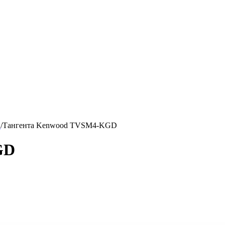
й
/
Тангента Kenwood TVSM4-KGD
GD