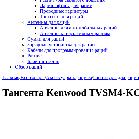
Ларингофоны для раций
Проводные гарнитуры
Тангенты для раций
Антенны для раций
Антенны для автомобильных раций
Антенны к портативным рациям
Сумки для раций
Зарядные устройства для раций
Кабели для программирования раций
Разное
Блоки питания
Обзор раций
Главная
/
Все товары
/
Аксессуары к рациям
/
Гарнитуры для раци
Тангента Kenwood TVSM4-K