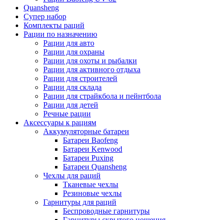
Quansheng
Супер набор
Комплекты раций
Рации по назначению
Рации для авто
Рации для охраны
Рации для охоты и рыбалки
Рации для активного отдыха
Рации для строителей
Рации для склада
Рации для страйкбола и пейнтбола
Рации для детей
Речные рации
Аксессуары к рациям
Аккумуляторные батареи
Батареи Baofeng
Батареи Kenwood
Батареи Puxing
Батареи Quansheng
Чехлы для раций
Тканевые чехлы
Резиновые чехлы
Гарнитуры для раций
Беспроводные гарнитуры
Гарнитуры скрытого ношения