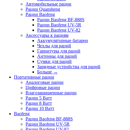
Автомобильные рации
Рации Quansheng
Рации Baofeng
Рации Baofeng BF-888S
Рации Baofeng UV-5R
Рации Baofeng UV-82
Аксессуары к рациям
Аккумуляторные батареи
Чехлы для раций
Гарнитуры для раций
Антенны для раций
Сумки для раций
Зарядные устройства для раций
Больше
→
Портативные рации
Аналоговые рации
Цифровые рации
Влагозащищенные рации
Рации 5 Ватт
Рации 8 Ватт
Рации 10 Ватт
Baofeng
Рации Baofeng BF-888S
Рации Baofeng UV-5R
Рации Baofeng UV-82