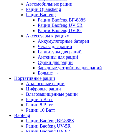
Автомобильные рации
Рации Quansheng
Рации Baofeng
Рации Baofeng BF-888S
Рации Baofeng UV-5R
Рации Baofeng UV-82
Аксессуары к рациям
Аккумуляторные батареи
Чехлы для раций
Гарнитуры для раций
Антенны для раций
Сумки для раций
Зарядные устройства для раций
Больше
→
Портативные рации
Аналоговые рации
Цифровые рации
Влагозащищенные рации
Рации 5 Ватт
Рации 8 Ватт
Рации 10 Ватт
Baofeng
Рации Baofeng BF-888S
Рации Baofeng UV-5R
Рации Baofeng UV-82