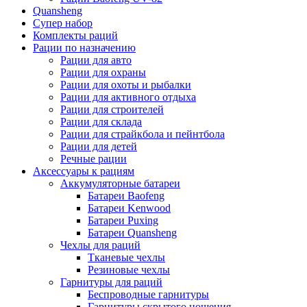
Quansheng
Супер набор
Комплекты раций
Рации по назначению
Рации для авто
Рации для охраны
Рации для охоты и рыбалки
Рации для активного отдыха
Рации для строителей
Рации для склада
Рации для страйкбола и пейнтбола
Рации для детей
Речные рации
Аксессуары к рациям
Аккумуляторные батареи
Батареи Baofeng
Батареи Kenwood
Батареи Puxing
Батареи Quansheng
Чехлы для раций
Тканевые чехлы
Резиновые чехлы
Гарнитуры для раций
Беспроводные гарнитуры
Гарнитуры скрытого ношения