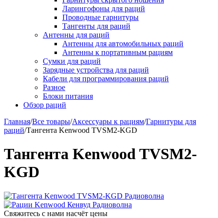
Ларингофоны для раций
Проводные гарнитуры
Тангенты для раций
Антенны для раций
Антенны для автомобильных раций
Антенны к портативным рациям
Сумки для раций
Зарядные устройства для раций
Кабели для программирования раций
Разное
Блоки питания
Обзор раций
Главная
/
Все товары
/
Аксессуары к рациям
/
Гарнитуры для
раций
/
Тангента Kenwood TVSM2-KGD
Тангента Kenwood TVSM2-
KGD
Свяжитесь с нами насчёт цены