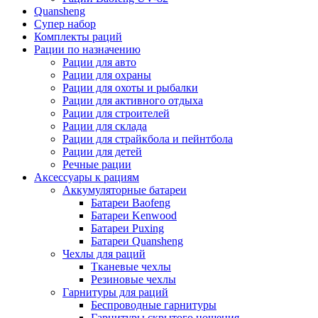
Quansheng
Супер набор
Комплекты раций
Рации по назначению
Рации для авто
Рации для охраны
Рации для охоты и рыбалки
Рации для активного отдыха
Рации для строителей
Рации для склада
Рации для страйкбола и пейнтбола
Рации для детей
Речные рации
Аксессуары к рациям
Аккумуляторные батареи
Батареи Baofeng
Батареи Kenwood
Батареи Puxing
Батареи Quansheng
Чехлы для раций
Тканевые чехлы
Резиновые чехлы
Гарнитуры для раций
Беспроводные гарнитуры
Гарнитуры скрытого ношения