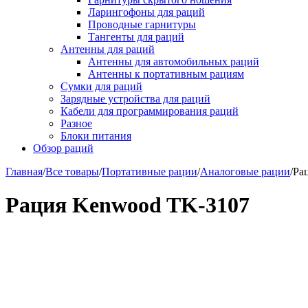
Ларингофоны для раций
Проводные гарнитуры
Тангенты для раций
Антенны для раций
Антенны для автомобильных раций
Антенны к портативным рациям
Сумки для раций
Зарядные устройства для раций
Кабели для программирования раций
Разное
Блоки питания
Обзор раций
Главная
/
Все товары
/
Портативные рации
/
Аналоговые рации
/
Ра
Рация Kenwood TK-3107