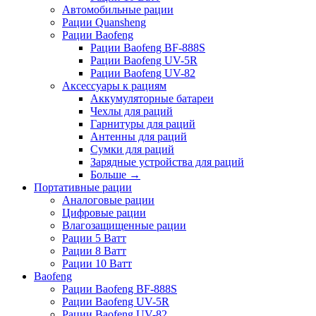
Автомобильные рации
Рации Quansheng
Рации Baofeng
Рации Baofeng BF-888S
Рации Baofeng UV-5R
Рации Baofeng UV-82
Аксессуары к рациям
Аккумуляторные батареи
Чехлы для раций
Гарнитуры для раций
Антенны для раций
Сумки для раций
Зарядные устройства для раций
Больше
→
Портативные рации
Аналоговые рации
Цифровые рации
Влагозащищенные рации
Рации 5 Ватт
Рации 8 Ватт
Рации 10 Ватт
Baofeng
Рации Baofeng BF-888S
Рации Baofeng UV-5R
Рации Baofeng UV-82