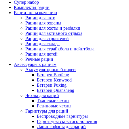
Супер набор
Комплекты раций
Рации по назначению
Рации для авто
Рации для охраны
Рации для охоты и рыбалки
Рации для активного отдыха
Рации для строителей
Рации для склада
Рации для страйкбола и пейнтбола
Рации для детей
Речные рации
Аксессуары к рациям
Аккумуляторные батареи
Батареи Baofeng
Батареи Kenwood
Батареи Puxing
Батареи Quansheng
Чехлы для раций
Тканевые чехлы
Резиновые чехлы
Гарнитуры для раций
Беспроводные гарнитуры
Гарнитуры скрытого ношения
Ларингофоны для раций