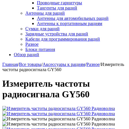
Проводные гарнитуры
Тангенты для раций
Антенны для раций
Антенны для автомобильных раций
Антенны к портативным рациям
Сумки для раций
Зарядные устройства для раций
Кабели для программирования раций
Разное
Блоки питания
Обзор раций
Главная
/
Все товары
/
Аксессуары к рациям
/
Разное
/
Измеритель
частоты радиосигнала GY560
Измеритель частоты
радиосигнала GY560