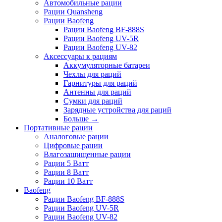
Автомобильные рации
Рации Quansheng
Рации Baofeng
Рации Baofeng BF-888S
Рации Baofeng UV-5R
Рации Baofeng UV-82
Аксессуары к рациям
Аккумуляторные батареи
Чехлы для раций
Гарнитуры для раций
Антенны для раций
Сумки для раций
Зарядные устройства для раций
Больше
→
Портативные рации
Аналоговые рации
Цифровые рации
Влагозащищенные рации
Рации 5 Ватт
Рации 8 Ватт
Рации 10 Ватт
Baofeng
Рации Baofeng BF-888S
Рации Baofeng UV-5R
Рации Baofeng UV-82