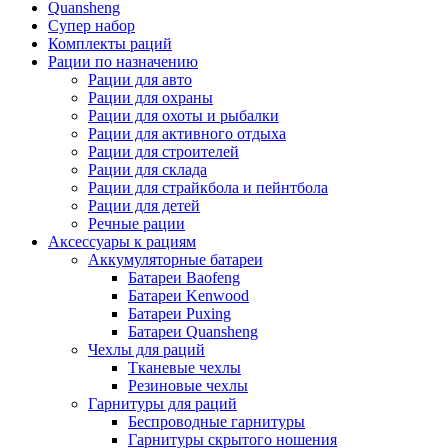
Quansheng
Супер набор
Комплекты раций
Рации по назначению
Рации для авто
Рации для охраны
Рации для охоты и рыбалки
Рации для активного отдыха
Рации для строителей
Рации для склада
Рации для страйкбола и пейнтбола
Рации для детей
Речные рации
Аксессуары к рациям
Аккумуляторные батареи
Батареи Baofeng
Батареи Kenwood
Батареи Puxing
Батареи Quansheng
Чехлы для раций
Тканевые чехлы
Резиновые чехлы
Гарнитуры для раций
Беспроводные гарнитуры
Гарнитуры скрытого ношения