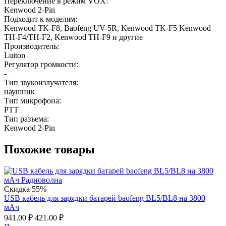
Переключение в режим VOX:
Kenwood 2-Pin
Подходит к моделям:
Kenwood TK-F8, Baofeng UV-5R, Kenwood TK-F5 Kenwood
TH-F4/TH-F2, Kenwood TH-F9 и другие
Производитель:
Luiton
Регулятор громкости:
-
Тип звукоизлучателя:
наушник
Тип микрофона:
PTT
Тип разъема:
Kenwood 2-Pin
Похожие товары
Скидка 55%
USB кабель для зарядки батарей baofeng BL5/BL8 на 3800
мАч
941.00
₽
421.00
₽