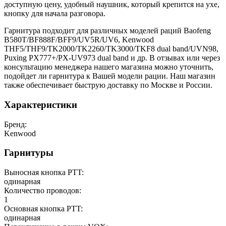
доступную цену, удобный наушник, который крепится на ухе,
кнопку для начала разговора.
Гарнитура подходит для различных моделей раций Baofeng
B580T/BF888F/BFF9/UV5R/UV6, Kenwood
THF5/THF9/TK2000/TK2260/TK3000/TKF8 dual band/UVN98,
Puxing PX777+/PX-UV973 dual band и др. В отзывах или через
консультацию менеджера нашего магазина можно уточнить,
подойдет ли гарнитура к Вашей модели рации. Наш магазин
также обеспечивает быструю доставку по Москве и России.
Характеристики
Бренд:
Kenwood
Гарнитуры
Выносная кнопка PTT:
одинарная
Количество проводов:
1
Основная кнопка PTT:
одинарная