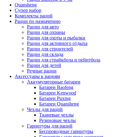
Quansheng
Супер набор
Комплекты раций
Рации по назначению
Рации для авто
Рации для охраны
Рации для охоты и рыбалки
Рации для активного отдыха
Рации для строителей
Рации для склада
Рации для страйкбола и пейнтбола
Рации для детей
Речные рации
Аксессуары к рациям
Аккумуляторные батареи
Батареи Baofeng
Батареи Kenwood
Батареи Puxing
Батареи Quansheng
Чехлы для раций
Тканевые чехлы
Резиновые чехлы
Гарнитуры для раций
Беспроводные гарнитуры
Гарнитуры скрытого ношения