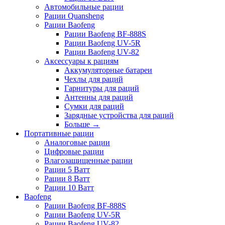
Автомобильные рации
Рации Quansheng
Рации Baofeng
Рации Baofeng BF-888S
Рации Baofeng UV-5R
Рации Baofeng UV-82
Аксессуары к рациям
Аккумуляторные батареи
Чехлы для раций
Гарнитуры для раций
Антенны для раций
Сумки для раций
Зарядные устройства для раций
Больше
→
Портативные рации
Аналоговые рации
Цифровые рации
Влагозащищенные рации
Рации 5 Ватт
Рации 8 Ватт
Рации 10 Ватт
Baofeng
Рации Baofeng BF-888S
Рации Baofeng UV-5R
Рации Baofeng UV-82