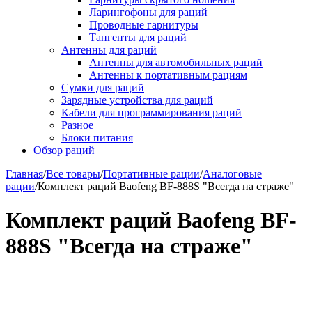
Ларингофоны для раций
Проводные гарнитуры
Тангенты для раций
Антенны для раций
Антенны для автомобильных раций
Антенны к портативным рациям
Сумки для раций
Зарядные устройства для раций
Кабели для программирования раций
Разное
Блоки питания
Обзор раций
Главная
/
Все товары
/
Портативные рации
/
Аналоговые
рации
/
Комплект раций Baofeng BF-888S "Всегда на страже"
Комплект раций Baofeng BF-
888S "Всегда на страже"