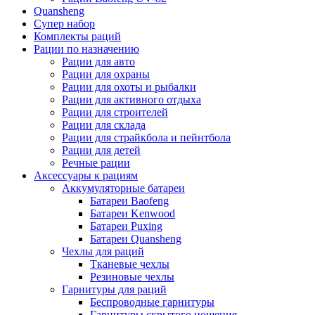
Quansheng
Супер набор
Комплекты раций
Рации по назначению
Рации для авто
Рации для охраны
Рации для охоты и рыбалки
Рации для активного отдыха
Рации для строителей
Рации для склада
Рации для страйкбола и пейнтбола
Рации для детей
Речные рации
Аксессуары к рациям
Аккумуляторные батареи
Батареи Baofeng
Батареи Kenwood
Батареи Puxing
Батареи Quansheng
Чехлы для раций
Тканевые чехлы
Резиновые чехлы
Гарнитуры для раций
Беспроводные гарнитуры
Гарнитуры скрытого ношения