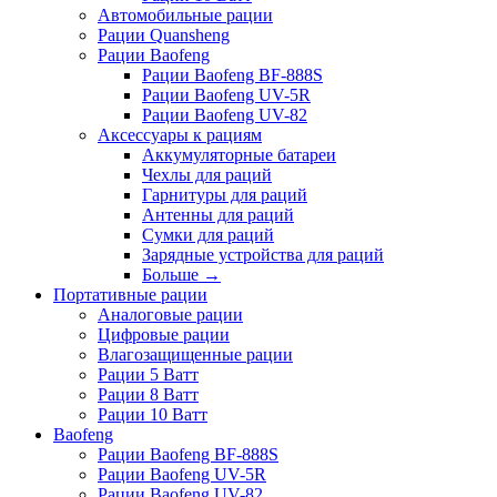
Автомобильные рации
Рации Quansheng
Рации Baofeng
Рации Baofeng BF-888S
Рации Baofeng UV-5R
Рации Baofeng UV-82
Аксессуары к рациям
Аккумуляторные батареи
Чехлы для раций
Гарнитуры для раций
Антенны для раций
Сумки для раций
Зарядные устройства для раций
Больше
→
Портативные рации
Аналоговые рации
Цифровые рации
Влагозащищенные рации
Рации 5 Ватт
Рации 8 Ватт
Рации 10 Ватт
Baofeng
Рации Baofeng BF-888S
Рации Baofeng UV-5R
Рации Baofeng UV-82