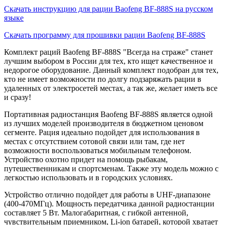
Скачать инструкцию для рации Baofeng BF-888S на русском
языке
Скачать программу для прошивки рации Baofeng BF-888S
Комплект раций Baofeng BF-888S "Всегда на страже" станет
лучшим выбором в России для тех, кто ищет качественное и
недорогое оборудование. Данный комплект подобран для тех,
кто не имеет возможности по долгу подзаряжать рации в
удаленных от электросетей местах, а так же, желает иметь все
и сразу!
Портативная радиостанция Baofeng BF-888S является одной
из лучших моделей производителя в бюджетном ценовом
сегменте. Рация идеально подойдет для использования в
местах с отсутствием сотовой связи или там, где нет
возможности воспользоваться мобильным телефоном.
Устройство охотно придет на помощь рыбакам,
путешественникам и спортсменам. Также эту модель можно с
легкостью использовать и в городских условиях.
Устройство отлично подойдет для работы в UHF-диапазоне
(400-470MГц). Мощность передатчика данной радиостанции
составляет 5 Вт. Малогабаритная, с гибкой антенной,
чувствительным приемником, Li-ion батарей, которой хватает