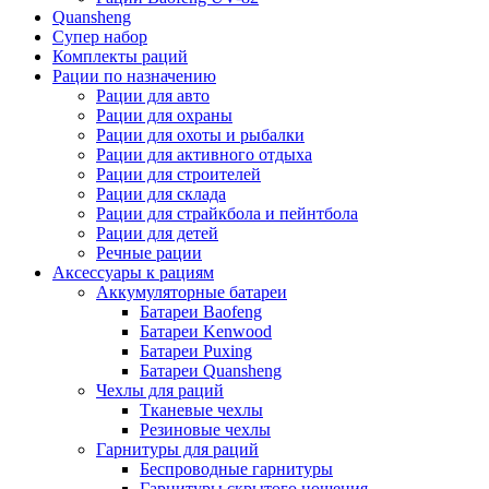
Quansheng
Супер набор
Комплекты раций
Рации по назначению
Рации для авто
Рации для охраны
Рации для охоты и рыбалки
Рации для активного отдыха
Рации для строителей
Рации для склада
Рации для страйкбола и пейнтбола
Рации для детей
Речные рации
Аксессуары к рациям
Аккумуляторные батареи
Батареи Baofeng
Батареи Kenwood
Батареи Puxing
Батареи Quansheng
Чехлы для раций
Тканевые чехлы
Резиновые чехлы
Гарнитуры для раций
Беспроводные гарнитуры
Гарнитуры скрытого ношения