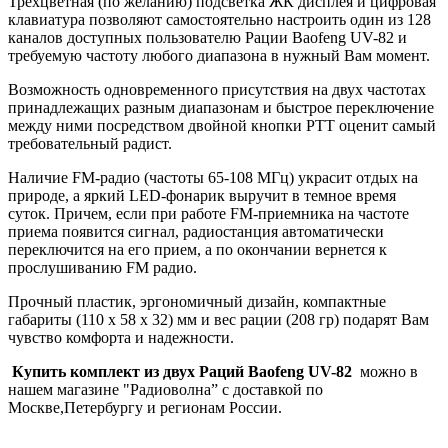
Трехцветная (по желанию) подсветка ЖК дисплея и цифровая
клавиатура позволяют самостоятельно настроить один из 128
каналов доступных пользователю Рации Baofeng UV-82 и
требуемую частоту любого диапазона в нужный Вам момент.
Возможность одновременного присутствия на двух частотах
принадлежащих разным диапазонам и быстрое переключение
между ними посредством двойной кнопки РТТ оценит самый
требовательный радист.
Наличие FM-радио (частоты 65-108 МГц) украсит отдых на
природе, а яркий LED-фонарик выручит в темное время
суток. Причем, если при работе FM-приемника на частоте
приема появится сигнал, радиостанция автоматически
переключится на его прием, а по окончании вернется к
прослушиванию FM радио.
Прочный пластик, эргономичный дизайн, компактные
габариты (110 х 58 x 32) мм и вес рации (208 гр) подарят Вам
чувство комфорта и надежности.
Купить комплект из двух Раций Вaofeng UV-82
можно в
нашем магазине "Радиоволна” с доставкой по
Москве,Петербургу и регионам России.