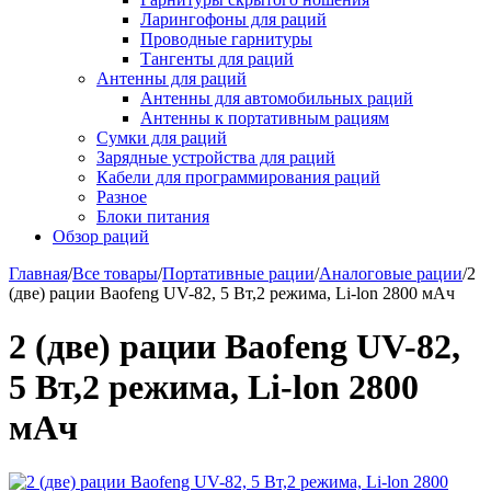
Ларингофоны для раций
Проводные гарнитуры
Тангенты для раций
Антенны для раций
Антенны для автомобильных раций
Антенны к портативным рациям
Сумки для раций
Зарядные устройства для раций
Кабели для программирования раций
Разное
Блоки питания
Обзор раций
Главная
/
Все товары
/
Портативные рации
/
Аналоговые рации
/
2
(две) рации Baofeng UV-82, 5 Вт,2 режима, Li-lon 2800 мАч
2 (две) рации Baofeng UV-82,
5 Вт,2 режима, Li-lon 2800
мАч