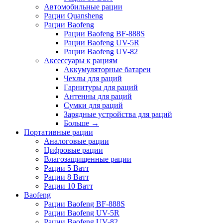
Автомобильные рации
Рации Quansheng
Рации Baofeng
Рации Baofeng BF-888S
Рации Baofeng UV-5R
Рации Baofeng UV-82
Аксессуары к рациям
Аккумуляторные батареи
Чехлы для раций
Гарнитуры для раций
Антенны для раций
Сумки для раций
Зарядные устройства для раций
Больше
→
Портативные рации
Аналоговые рации
Цифровые рации
Влагозащищенные рации
Рации 5 Ватт
Рации 8 Ватт
Рации 10 Ватт
Baofeng
Рации Baofeng BF-888S
Рации Baofeng UV-5R
Рации Baofeng UV-82