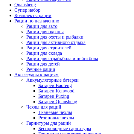
Quansheng
Супер набор
Комплекты раций
Рации по назначению
Рации для авто
Рации для охраны
Рации для охоты и рыбалки
Рации для активного отдыха
Рации для строителей
Рации для склада
Рации для страйкбола и пейнтбола
Рации для детей
Речные рации
Аксессуары к рациям
Аккумуляторные батареи
Батареи Baofeng
Батареи Kenwood
Батареи Puxing
Батареи Quansheng
Чехлы для раций
Тканевые чехлы
Резиновые чехлы
Гарнитуры для раций
Беспроводные гарнитуры
Гарнитуры скрытого ношения