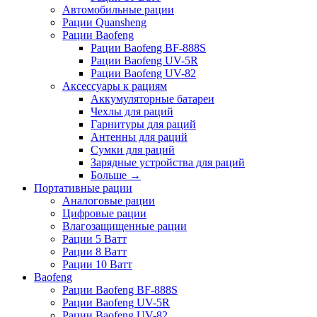
Автомобильные рации
Рации Quansheng
Рации Baofeng
Рации Baofeng BF-888S
Рации Baofeng UV-5R
Рации Baofeng UV-82
Аксессуары к рациям
Аккумуляторные батареи
Чехлы для раций
Гарнитуры для раций
Антенны для раций
Сумки для раций
Зарядные устройства для раций
Больше
→
Портативные рации
Аналоговые рации
Цифровые рации
Влагозащищенные рации
Рации 5 Ватт
Рации 8 Ватт
Рации 10 Ватт
Baofeng
Рации Baofeng BF-888S
Рации Baofeng UV-5R
Рации Baofeng UV-82