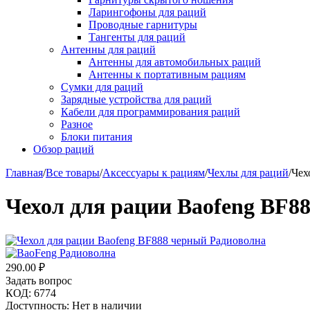
Ларингофоны для раций
Проводные гарнитуры
Тангенты для раций
Антенны для раций
Антенны для автомобильных раций
Антенны к портативным рациям
Сумки для раций
Зарядные устройства для раций
Кабели для программирования раций
Разное
Блоки питания
Обзор раций
Главная
/
Все товары
/
Аксессуары к рациям
/
Чехлы для раций
/
Чех
Чехол для рации Baofeng BF8
290.00
₽
Задать вопрос
КОД:
6774
Доступность:
Нет в наличии