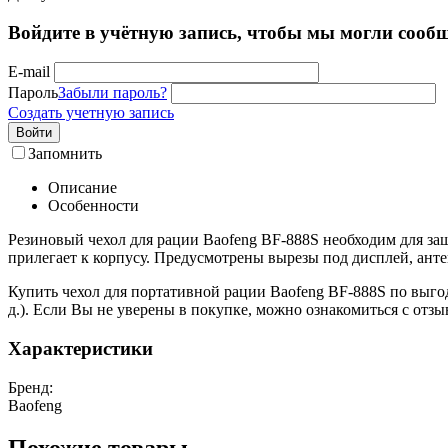
Войдите в учётную запись, чтобы мы могли сообщ
E-mail
Пароль
Забыли пароль?
Создать учетную запись
Войти
Запомнить
Описание
Особенности
Резиновый чехол для рации Baofeng BF-888S необходим для защи
прилегает к корпусу. Предусмотрены вырезы под дисплей, антен
Купить чехол для портативной рации Baofeng BF-888S по выгод
д.). Если Вы не уверены в покупке, можно ознакомиться с от
Характеристики
Бренд:
Baofeng
Похожие товары