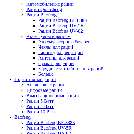
Автомобильные рации
Рации Quansheng
Рации Baofeng
Рации Baofeng BF-888S
Рации Baofeng UV-5R
Рации Baofeng UV-82
Аксессуары к рациям
Аккумуляторные батареи
Чехлы для раций
Гарнитуры для раций
Антенны для раций
Сумки для раций
Зарядные устройства для раций
Больше
→
Портативные рации
Аналоговые рации
Цифровые рации
Влагозащищенные рации
Рации 5 Ватт
Рации 8 Ватт
Рации 10 Ватт
Baofeng
Рации Baofeng BF-888S
Рации Baofeng UV-5R
Рации Baofeng UV-82