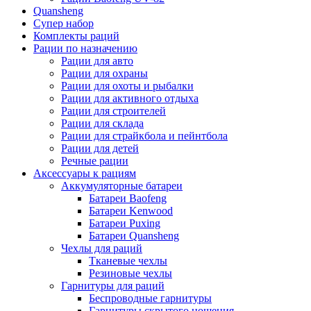
Quansheng
Супер набор
Комплекты раций
Рации по назначению
Рации для авто
Рации для охраны
Рации для охоты и рыбалки
Рации для активного отдыха
Рации для строителей
Рации для склада
Рации для страйкбола и пейнтбола
Рации для детей
Речные рации
Аксессуары к рациям
Аккумуляторные батареи
Батареи Baofeng
Батареи Kenwood
Батареи Puxing
Батареи Quansheng
Чехлы для раций
Тканевые чехлы
Резиновые чехлы
Гарнитуры для раций
Беспроводные гарнитуры
Гарнитуры скрытого ношения