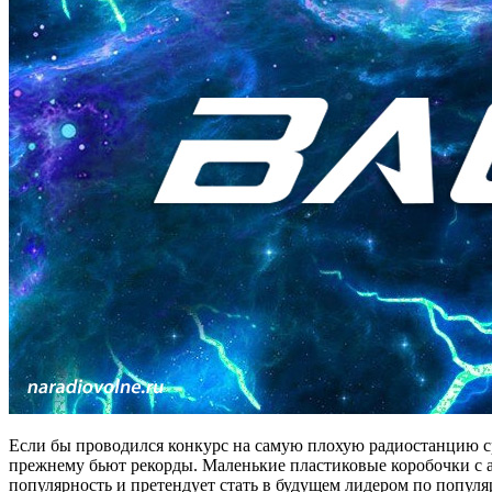
Если бы проводился конкурс на самую плохую радиостанцию с
прежнему бьют рекорды. Маленькие пластиковые коробочки с а
популярность и претендует стать в будущем лидером по популяр