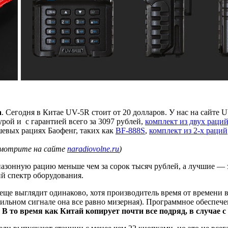
а
. Сегодня в Китае UV-5R стоит от 20 долларов. У нас на сайте
рой и с гарантией всего за 3097 рублей,
комплект из двух раци
ешевых рациях Баофенг, таких как
BF-888S
,
комплект из 2-х раций
смотрите на сайте
naradiovolne.ru
)
пазонную рацию меньше чем за сорок тысяч рублей, а лучшие — з
й спектр оборудования.
е еще выглядит одинаково, хотя производитель время от времен
 сильном сигнале она все равно мизерная). Программное обеспе
В то время как Китай копирует почти все подряд, в случае с