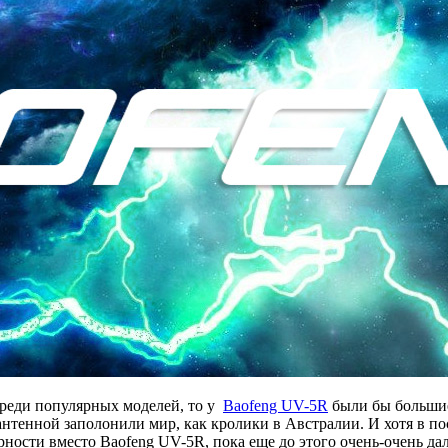
реди популярных моделей, то у
Baofeng UV-5R
были бы большие
нтенной заполонили мир, как кролики в Австралии. И хотя в п
ности вместо Baofeng UV-5R, пока еще до этого очень-очень дал