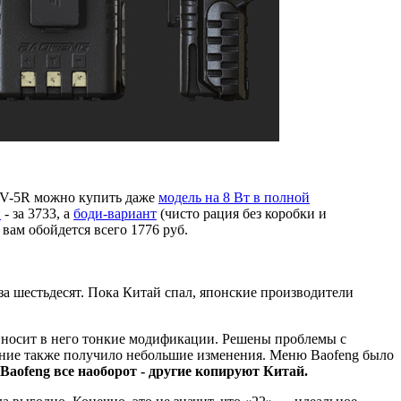
 UV-5R
можно купить даже
модель на 8 Вт в полной
й
- за 3733, а
боди-вариант
(чисто рация без коробки и
вам обойдется всего 1776 руб.
а шестьдесят. Пока Китай спал, японские производители
и вносит в него тонкие модификации. Решены проблемы с
чение также получило небольшие изменения. Меню Baofeng было
 Baofeng все наоборот - другие копируют Китай.