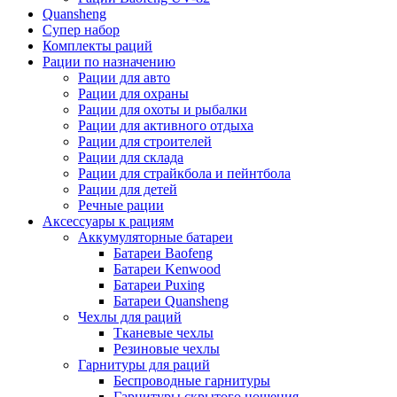
Quansheng
Супер набор
Комплекты раций
Рации по назначению
Рации для авто
Рации для охраны
Рации для охоты и рыбалки
Рации для активного отдыха
Рации для строителей
Рации для склада
Рации для страйкбола и пейнтбола
Рации для детей
Речные рации
Аксессуары к рациям
Аккумуляторные батареи
Батареи Baofeng
Батареи Kenwood
Батареи Puxing
Батареи Quansheng
Чехлы для раций
Тканевые чехлы
Резиновые чехлы
Гарнитуры для раций
Беспроводные гарнитуры
Гарнитуры скрытого ношения