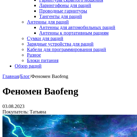
Ларингофоны для раций
Проводные гарнитуры
Тангенты для раций
Антенны для раций
Антенны для автомобильных раций
Антенны к портативным рациям
Сумки для раций
Зарядные устройства для раций
Кабели для программирования раций
Разное
Блоки питания
Обзор раций
Главная
/
Блог
/
Феномен Baofeng
Феномен Baofeng
03.08.2023
Покупатель: Татьяна