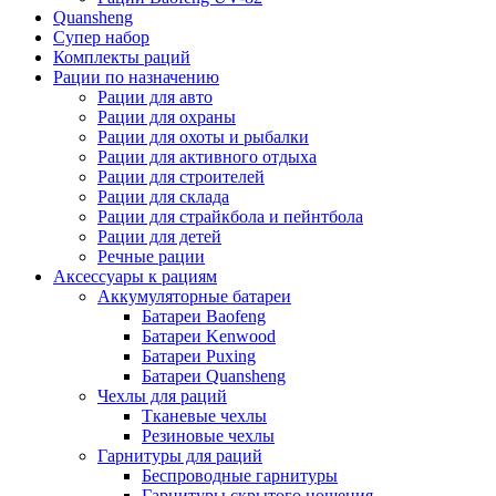
Quansheng
Супер набор
Комплекты раций
Рации по назначению
Рации для авто
Рации для охраны
Рации для охоты и рыбалки
Рации для активного отдыха
Рации для строителей
Рации для склада
Рации для страйкбола и пейнтбола
Рации для детей
Речные рации
Аксессуары к рациям
Аккумуляторные батареи
Батареи Baofeng
Батареи Kenwood
Батареи Puxing
Батареи Quansheng
Чехлы для раций
Тканевые чехлы
Резиновые чехлы
Гарнитуры для раций
Беспроводные гарнитуры
Гарнитуры скрытого ношения