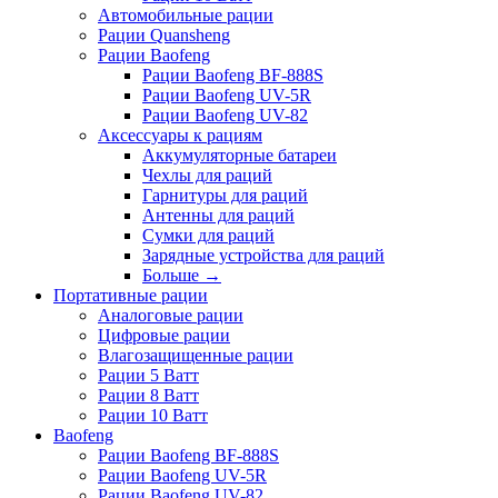
Автомобильные рации
Рации Quansheng
Рации Baofeng
Рации Baofeng BF-888S
Рации Baofeng UV-5R
Рации Baofeng UV-82
Аксессуары к рациям
Аккумуляторные батареи
Чехлы для раций
Гарнитуры для раций
Антенны для раций
Сумки для раций
Зарядные устройства для раций
Больше
→
Портативные рации
Аналоговые рации
Цифровые рации
Влагозащищенные рации
Рации 5 Ватт
Рации 8 Ватт
Рации 10 Ватт
Baofeng
Рации Baofeng BF-888S
Рации Baofeng UV-5R
Рации Baofeng UV-82