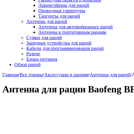
Ларингофоны для раций
Проводные гарнитуры
Тангенты для раций
Антенны для раций
Антенны для автомобильных раций
Антенны к портативным рациям
Сумки для раций
Зарядные устройства для раций
Кабели для программирования раций
Разное
Блоки питания
Обзор раций
Главная
/
Все товары
/
Аксессуары к рациям
/
Антенны для раций
/
Антенна для рации Baofeng B