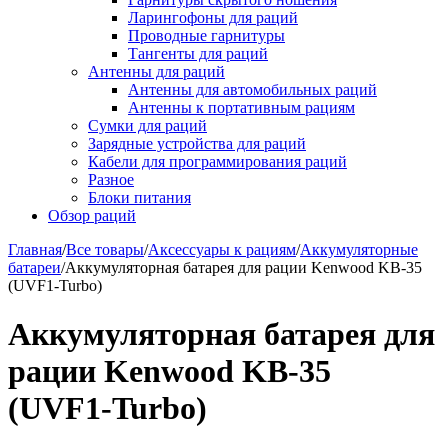
Ларингофоны для раций
Проводные гарнитуры
Тангенты для раций
Антенны для раций
Антенны для автомобильных раций
Антенны к портативным рациям
Сумки для раций
Зарядные устройства для раций
Кабели для программирования раций
Разное
Блоки питания
Обзор раций
Главная
/
Все товары
/
Аксессуары к рациям
/
Аккумуляторные
батареи
/
Аккумуляторная батарея для рации Kenwood KB-35
(UVF1-Turbo)
Аккумуляторная батарея для
рации Kenwood KB-35
(UVF1-Turbo)