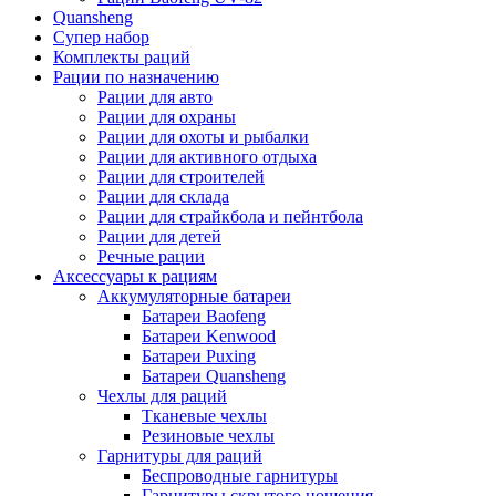
Quansheng
Супер набор
Комплекты раций
Рации по назначению
Рации для авто
Рации для охраны
Рации для охоты и рыбалки
Рации для активного отдыха
Рации для строителей
Рации для склада
Рации для страйкбола и пейнтбола
Рации для детей
Речные рации
Аксессуары к рациям
Аккумуляторные батареи
Батареи Baofeng
Батареи Kenwood
Батареи Puxing
Батареи Quansheng
Чехлы для раций
Тканевые чехлы
Резиновые чехлы
Гарнитуры для раций
Беспроводные гарнитуры
Гарнитуры скрытого ношения