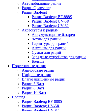
Автомобильные рации
Рации Quansheng
Рации Baofeng
Рации Baofeng BF-888S
Рации Baofeng UV-5R
Рации Baofeng UV-82
Аксессуары к рациям
Аккумуляторные батареи
Чехлы для раций
Гарнитуры для раций
Антенны для раций
Сумки для раций
Зарядные устройства для раций
Больше
→
Портативные рации
Аналоговые рации
Цифровые рации
Влагозащищенные рации
Рации 5 Ватт
Рации 8 Ватт
Рации 10 Ватт
Baofeng
Рации Baofeng BF-888S
Рации Baofeng UV-5R
Рации Baofeng UV-82