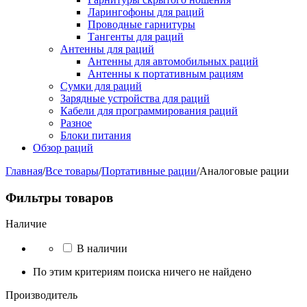
Ларингофоны для раций
Проводные гарнитуры
Тангенты для раций
Антенны для раций
Антенны для автомобильных раций
Антенны к портативным рациям
Сумки для раций
Зарядные устройства для раций
Кабели для программирования раций
Разное
Блоки питания
Обзор раций
Главная
/
Все товары
/
Портативные рации
/
Аналоговые рации
Фильтры товаров
Наличие
В наличии
По этим критериям поиска ничего не найдено
Производитель