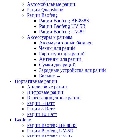
Автомобильные рации
Рации Quansheng
Рации Baofeng
Рации Baofeng BF-888S
Рации Baofeng UV-5R
Рации Baofeng UV-82
Аксессуары к рациям
Аккумуляторные батареи
Чехлы для раций
Гарнитуры для раций
Антенны для раций
Сумки для раций
Зарядные устройства для раций
Больше
→
Портативные рации
Аналоговые рации
Цифровые рации
Влагозащищенные рации
Рации 5 Ватт
Рации 8 Ватт
Рации 10 Ватт
Baofeng
Рации Baofeng BF-888S
Рации Baofeng UV-5R
Рации Baofeng UV-82