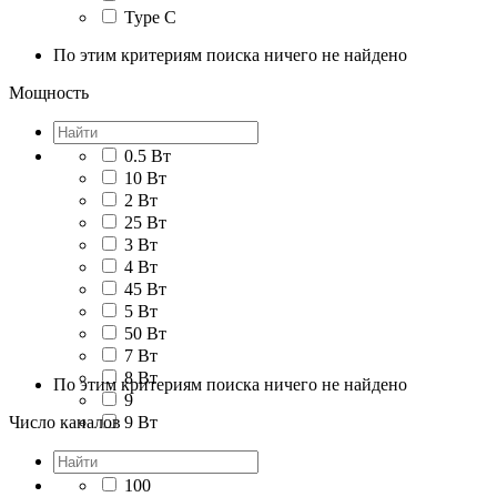
Type C
По этим критериям поиска ничего не найдено
Мощность
0.5 Вт
10 Вт
2 Вт
25 Вт
3 Вт
4 Вт
45 Вт
5 Вт
50 Вт
7 Вт
8 Вт
По этим критериям поиска ничего не найдено
9
Число каналов
9 Вт
100