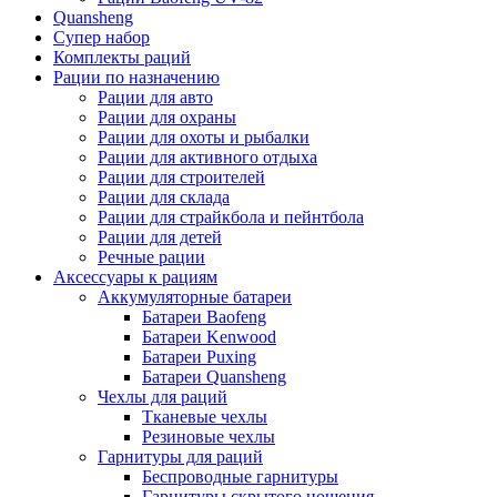
Quansheng
Супер набор
Комплекты раций
Рации по назначению
Рации для авто
Рации для охраны
Рации для охоты и рыбалки
Рации для активного отдыха
Рации для строителей
Рации для склада
Рации для страйкбола и пейнтбола
Рации для детей
Речные рации
Аксессуары к рациям
Аккумуляторные батареи
Батареи Baofeng
Батареи Kenwood
Батареи Puxing
Батареи Quansheng
Чехлы для раций
Тканевые чехлы
Резиновые чехлы
Гарнитуры для раций
Беспроводные гарнитуры
Гарнитуры скрытого ношения